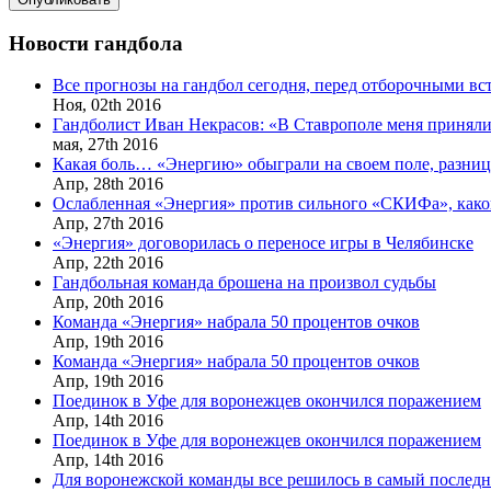
Новости гандбола
Все прогнозы на гандбол сегодня, перед отборочными в
Ноя,
02th
2016
Гандболист Иван Некрасов: «В Ставрополе меня приняли
мая,
27th
2016
Какая боль… «Энергию» обыграли на своем поле, разница
Апр,
28th
2016
Ослабленная «Энергия» против сильного «СКИФа», каков
Апр,
27th
2016
«Энергия» договорилась о переносе игры в Челябинске
Апр,
22th
2016
Гандбольная команда брошена на произвол судьбы
Апр,
20th
2016
Команда «Энергия» набрала 50 процентов очков
Апр,
19th
2016
Команда «Энергия» набрала 50 процентов очков
Апр,
19th
2016
Поединок в Уфе для воронежцев окончился поражением
Апр,
14th
2016
Поединок в Уфе для воронежцев окончился поражением
Апр,
14th
2016
Для воронежской команды все решилось в самый послед