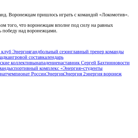
манд. Воронежцам пришлось играть с командой «Локомотив».
ом того, что воронежцам вполне под силу на равных
ть победу над воронежцами.
 клуб Энергия
гандбольный сезон
главный тренер команды
щадка
игровой состав
календарь
ские коллективы
нападение
наставник Сергей Бахтин
новости
оманды
спортивный комплекс «Энергия»
студенты
нат
чемпионат России
Энергия
Энергия 2
энергия воронеж