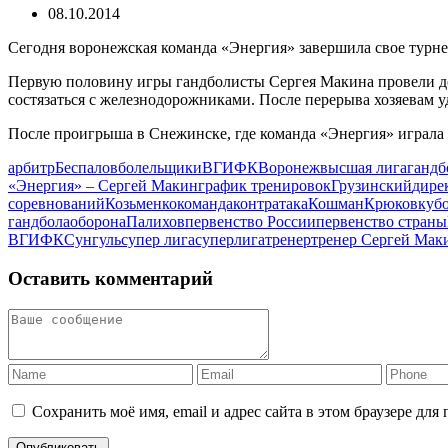
08.10.2014
Сегодня воронежская команда «Энергия» завершила свое турне
Первую половину игры гандболисты Сергея Макина провели дос
состязаться с железнодорожниками. После перерыва хозяевам у
После проигрыша в Снежинске, где команда «Энергия» играла
арбитр
Беспалов
болельщики
ВГИФК
Воронеж
высшая лига
гандб
«Энергия» – Сергей Макин
график тренировок
Грузинский
дире
соревнований
Козьменко
команда
контратака
Кошман
Крюков
куб
гандбола
оборона
Палихов
первенство России
первенство страны
ВГИФК
Сунгуль
супер лига
суперлига
тренер
тренер Сергей Мак
Оставить комментарий
Сохранить моё имя, email и адрес сайта в этом браузере д