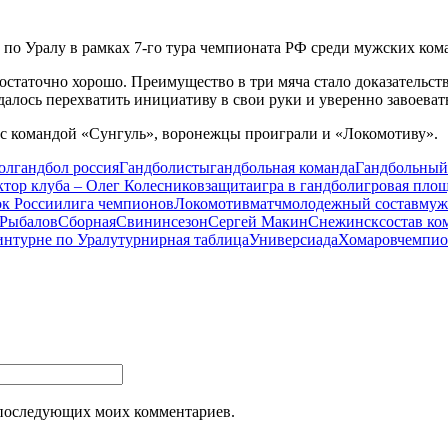
 по Уралу в рамках 7-го тура чемпионата РФ среди мужских ко
таточно хорошо. Преимущество в три мяча стало доказательств
далось перехватить инициативу в свои руки и уверенно завоева
 с командой «Сунгуль», воронежцы проиграли и «Локомотиву».
ол
гандбол россия
Гандболисты
гандбольная команда
Гандбольный
ктор клуба – Олег Колесников
защита
игра в гандбол
игровая пло
ок России
лига чемпионов
Локомотив
матч
молодежный состав
муж
Рыбалов
Сборная
Свинин
сезон
Сергей Макин
Снежинск
состав к
ин
турне по Уралу
турнирная таблица
Универсиада
Хомаров
чемпио
ля последующих моих комментариев.