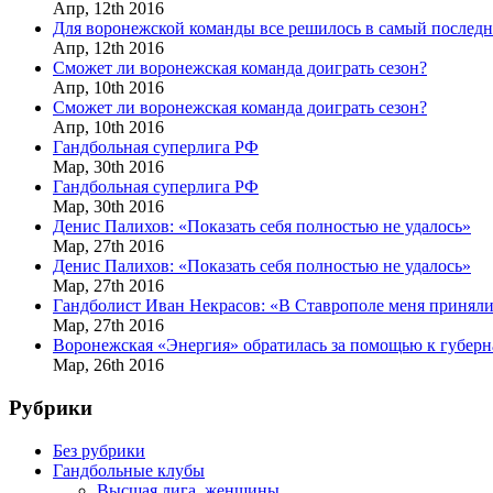
Апр,
12th
2016
Для воронежской команды все решилось в самый послед
Апр,
12th
2016
Сможет ли воронежская команда доиграть сезон?
Апр,
10th
2016
Сможет ли воронежская команда доиграть сезон?
Апр,
10th
2016
Гандбольная суперлига РФ
Мар,
30th
2016
Гандбольная суперлига РФ
Мар,
30th
2016
Денис Палихов: «Показать себя полностью не удалось»
Мар,
27th
2016
Денис Палихов: «Показать себя полностью не удалось»
Мар,
27th
2016
Гандболист Иван Некрасов: «В Ставрополе меня приняли
Мар,
27th
2016
Воронежская «Энергия» обратилась за помощью к губерн
Мар,
26th
2016
Рубрики
Без рубрики
Гандбольные клубы
Высшая лига, женщины