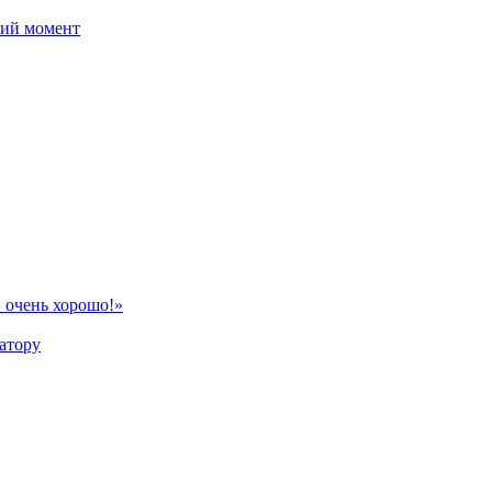
ний момент
 очень хорошо!»
атору