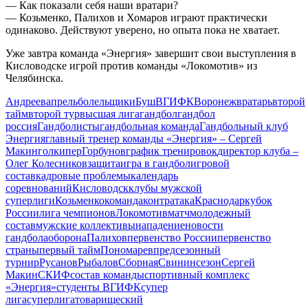
— Как показали себя наши вратари?
— Козьменко, Палихов и Хомаров играют практически
одинаково. Действуют уверено, но опыта пока не хватает.
Уже завтра команда «Энергия» завершит свои выступления в
Кисловодске игрой против команды «Локомотив» из
Челябинска.
Андреев
апрель
болельщики
Буш
ВГИФК
Воронеж
вратарь
второй
тайм
второй тур
высшая лига
гандбол
гандбол
россия
Гандболисты
гандбольная команда
Гандбольный клуб
Энергия
главный тренер команды «Энергия» – Сергей
Макин
голкипер
Горбунов
график тренировок
директор клуба –
Олег Колесников
защита
игра в гандбол
игровой
состав
кадровые проблемы
календарь
соревнований
Кисловодск
клубы мужской
суперлиги
Козьменко
команда
контратака
Краснодар
кубок
России
лига чемпионов
Локомотив
матч
молодежный
состав
мужские коллективы
нападение
новости
гандбола
оборона
Палихов
первенство России
первенство
страны
первый тайм
Пономарев
предсезонный
турнир
Русанов
Рыбалов
Сборная
Свинин
сезон
Сергей
Макин
СКИФ
состав команды
спортивный комплекс
«Энергия»
студенты ВГИФК
супер
лига
суперлига
товарищеский