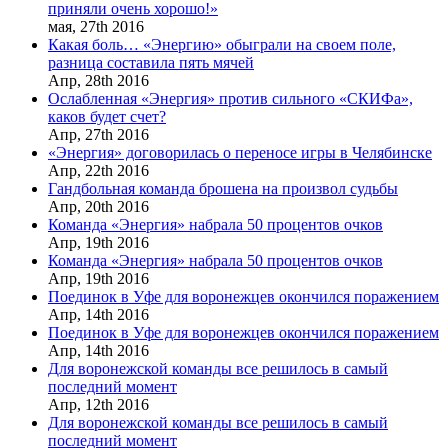
приняли очень хорошо!»
мая,
27th
2016
Какая боль… «Энергию» обыграли на своем поле,
разница составила пять мячей
Апр,
28th
2016
Ослабленная «Энергия» против сильного «СКИФа»,
каков будет счет?
Апр,
27th
2016
«Энергия» договорилась о переносе игры в Челябинске
Апр,
22th
2016
Гандбольная команда брошена на произвол судьбы
Апр,
20th
2016
Команда «Энергия» набрала 50 процентов очков
Апр,
19th
2016
Команда «Энергия» набрала 50 процентов очков
Апр,
19th
2016
Поединок в Уфе для воронежцев окончился поражением
Апр,
14th
2016
Поединок в Уфе для воронежцев окончился поражением
Апр,
14th
2016
Для воронежской команды все решилось в самый
последний момент
Апр,
12th
2016
Для воронежской команды все решилось в самый
последний момент