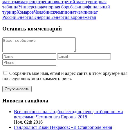
матч
травма
тренер
тренировка
третий матч
турнирная
таблица
Универсиада
упорная борьба
финал
финальный
турнир
Хомаров
Челябинск
чемпионат
чемпионат
России
Энергия
Энергия 2
энергия воронеж
этап
Оставить комментарий
Сохранить моё имя, email и адрес сайта в этом браузере для
последующих моих комментариев.
Новости гандбола
Все прогнозы на гандбол сегодня, перед отборочными
встречами Чемпионата Европы 2018
Ноя,
02th
2016
Гандболист Иван Некрасов: «В Ставрополе меня