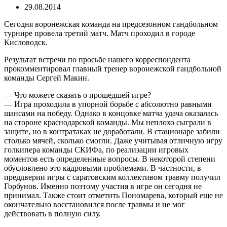
29.08.2014
Сегодня воронежская команда на предсезонном гандбольном
турнире провела третий матч. Матч проходил в городе
Кисловодск.
Результат встречи по просьбе нашего корреспондента
прокомментировал главный тренер воронежской гандбольной
команды Сергей Макин.
— Что можете сказать о прошедшей игре?
— Игра проходила в упорной борьбе с абсолютно равными
шансами на победу. Однако в концовке матча удача оказалась
на стороне краснодарской команды. Мы неплохо сыграли в
защите, но в контратаках не доработали. В стационаре забили
столько мячей, сколько смогли. Даже учитывая отличную игру
голкипера команды СКИФа, по реализации игровых
моментов есть определенные вопросы. В некоторой степени
обусловлено это кадровыми проблемами. В частности, в
преддверии игры с саратовским коллективом травму получил
Горбунов. Именно поэтому участия в игре он сегодня не
принимал. Также стоит отметить Пономарева, который еще не
окончательно восстановился после травмы и не мог
действовать в полную силу.