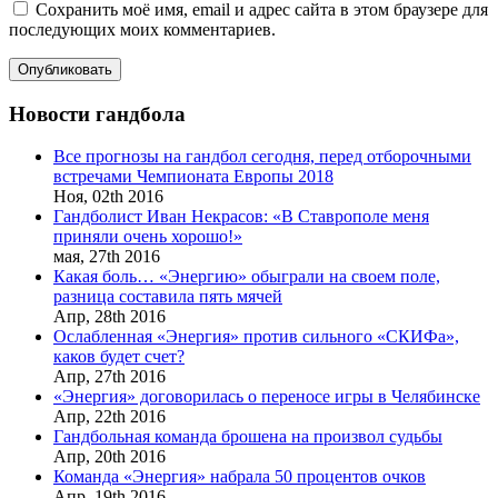
Сохранить моё имя, email и адрес сайта в этом браузере для
последующих моих комментариев.
Новости гандбола
Все прогнозы на гандбол сегодня, перед отборочными
встречами Чемпионата Европы 2018
Ноя,
02th
2016
Гандболист Иван Некрасов: «В Ставрополе меня
приняли очень хорошо!»
мая,
27th
2016
Какая боль… «Энергию» обыграли на своем поле,
разница составила пять мячей
Апр,
28th
2016
Ослабленная «Энергия» против сильного «СКИФа»,
каков будет счет?
Апр,
27th
2016
«Энергия» договорилась о переносе игры в Челябинске
Апр,
22th
2016
Гандбольная команда брошена на произвол судьбы
Апр,
20th
2016
Команда «Энергия» набрала 50 процентов очков
Апр,
19th
2016