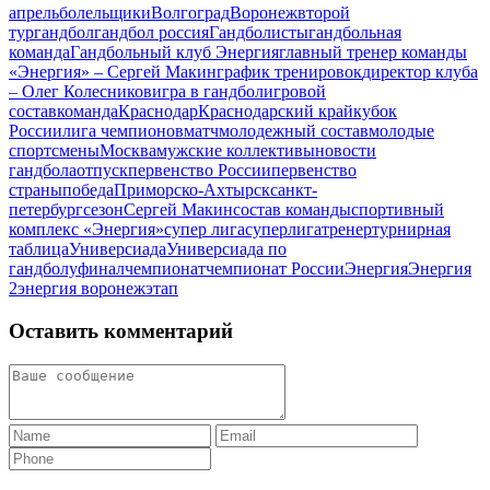
апрель
болельщики
Волгоград
Воронеж
второй
тур
гандбол
гандбол россия
Гандболисты
гандбольная
команда
Гандбольный клуб Энергия
главный тренер команды
«Энергия» – Сергей Макин
график тренировок
директор клуба
– Олег Колесников
игра в гандбол
игровой
состав
команда
Краснодар
Краснодарский край
кубок
России
лига чемпионов
матч
молодежный состав
молодые
спортсмены
Москва
мужские коллективы
новости
гандбола
отпуск
первенство России
первенство
страны
победа
Приморско-Ахтырск
санкт-
петербург
сезон
Сергей Макин
состав команды
спортивный
комплекс «Энергия»
супер лига
суперлига
тренер
турнирная
таблица
Универсиада
Универсиада по
гандболу
финал
чемпионат
чемпионат России
Энергия
Энергия
2
энергия воронеж
этап
Оставить комментарий