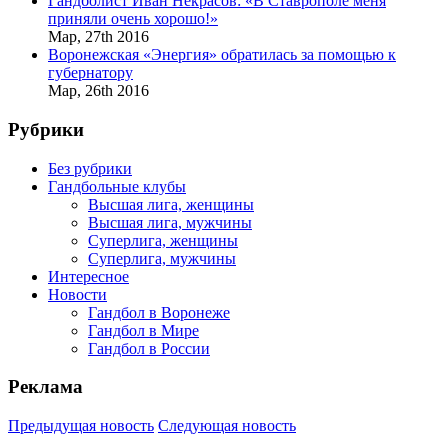
Гандболист Иван Некрасов: «В Ставрополе меня
приняли очень хорошо!»
Мар,
27th
2016
Воронежская «Энергия» обратилась за помощью к
губернатору
Мар,
26th
2016
Рубрики
Без рубрики
Гандбольные клубы
Высшая лига, женщины
Высшая лига, мужчины
Суперлига, женщины
Суперлига, мужчины
Интересное
Новости
Гандбол в Воронеже
Гандбол в Мире
Гандбол в России
Реклама
Предыдущая новость
Следующая новость