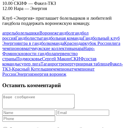
10.00 СКИФ — Факел-ТКЗ
12.00 Нара — Энергия
Клуб «Энергия» приглашает болельщиков и любителей
гандбола поддержать воронежскую команду.
апрель
болельщики
Воронеж
гандбол
гандбол
россия
Гандболисты
гандбольная команда
Гандбольный клуб
Энергия
игра в гандбол
команда
Краснодар
кубок России
лига
чемпионов
матч
мужские коллективы
нара
Наро-
Фоминск
новости гандбола
первенство
страны
Подмосковье
Сергей Макин
СКИФ
состав
команды
супер лига
Таганрог
тренер
турнирная таблица
Факел-
ТКЗ-Красный Котельщик
чемпионат
чемпионат
России
Энергия
энергия воронеж
Оставить комментарий