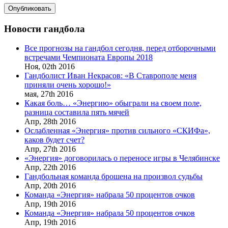
Новости гандбола
Все прогнозы на гандбол сегодня, перед отборочными
встречами Чемпионата Европы 2018
Ноя,
02th
2016
Гандболист Иван Некрасов: «В Ставрополе меня
приняли очень хорошо!»
мая,
27th
2016
Какая боль… «Энергию» обыграли на своем поле,
разница составила пять мячей
Апр,
28th
2016
Ослабленная «Энергия» против сильного «СКИФа»,
каков будет счет?
Апр,
27th
2016
«Энергия» договорилась о переносе игры в Челябинске
Апр,
22th
2016
Гандбольная команда брошена на произвол судьбы
Апр,
20th
2016
Команда «Энергия» набрала 50 процентов очков
Апр,
19th
2016
Команда «Энергия» набрала 50 процентов очков
Апр,
19th
2016