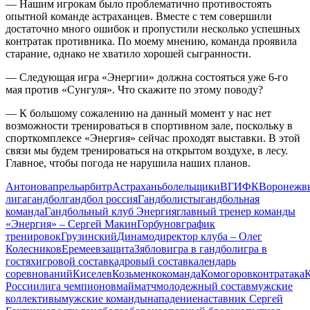
— Нашим игрокам было проблематично противостоять
опытной команде астраханцев. Вместе с тем совершили
достаточно много ошибок и пропустили несколько успешных
контратак противника. По моему мнению, команда проявила
старание, однако не хватило хорошей сыгранности.
— Следующая игра «Энергии» должна состояться уже 6-го
мая против «Сунгуля». Что скажите по этому поводу?
— К большому сожалению на данный момент у нас нет
возможности тренироваться в спортивном зале, поскольку в
спорткомплексе «Энергия» сейчас проходят выставки. В этой
связи мы будем тренироваться на открытом воздухе, в лесу.
Главное, чтобы погода не нарушила наших планов.
Антонов
апрель
арбитр
Астрахань
болельщики
ВГИФК
Воронеж
в
лига
гандбол
гандбол россия
Гандболисты
гандбольная
команда
Гандбольный клуб Энергия
главный тренер команды
«Энергия» – Сергей Макин
Горбунов
график
тренировок
Грузинский
Динамо
директор клуба – Олег
Колесников
Еремеев
защита
Зяблов
игра в гандбол
игра в
гостях
игровой состав
кадровый состав
календарь
соревнований
Киселев
Козьменко
команда
Комогоров
контратака
К
России
лига чемпионов
май
матч
молодежный состав
мужские
коллективы
мужские команды
нападение
наставник Сергей