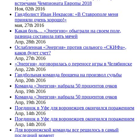
встречами Чемпионата Европы 2018
Ноя,
02th
2016
Гандболист Иван Некрасов: «В Ставрополе меня
приняли очень хорошо!»
мая,
27th
2016
Какая боль… «Энергию» обыграли на своем поле,
разница составила пять мячей
Апр,
28th
2016
Ослабленная «Энергия» против сильного «СКИФа»,
каков будет счет?
Апр,
27th
2016
«Энергия» договорилась о переносе игры в Челябинске
Апр,
22th
2016
Гандбольная команда брошена на произвол судьбы
Апр,
20th
2016
Команда «Энергия» набрала 50 процентов очков
Апр,
19th
2016
Команда «Энергия» набрала 50 процентов очков
Апр,
19th
2016
Поединок в Уфе для воронежцев окончился поражением
Апр,
14th
2016
Поединок в Уфе для воронежцев окончился поражением
Апр,
14th
2016
Для воронежской команды все решилось в самый
последний момент