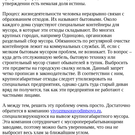
утверждении есть немалая доля истины.
Процесс жизнедеятельности человека неразрывно связан с
образованием отходов. Их называют бытовыми. Около
каждого дома существуют специальные контейнеры для
мусора, в которые эти отходы складывают. Во многих
крупных городах, например Одинцово, организован
раздельный сбор мусора. Обязанность по регулярной очистке
контейнеров лежит на коммунальных службах. И, если с
мелким бытовым мусором проблем, не возникает. То вопрос –
куда деть отслужившую мебель, бытовую технику или
строительный мусор ставит обывателей в тупик. Выбросить
эти предметы на городскую свалку нельзя. Данный запрет
четко прописан в законодательстве. В соответствии с ним,
крупногабаритные отходы следует утилизировать на
специальных предприятиях, однако сдать туда старый диван
вряд ли получится, так как эти предприятия не работают с
частными лицами.
А между тем, решить эту проблему очень просто. Достаточно
обратится в компанию
vivozmusoravodintsovo.ru
,
специализирующуюся на вывозе крупногабаритного мусора.
Эта компания сотрудничает с мусороперерабатывающими
заводами, поэтому можно быть уверенными, что она не
выбросит весь хлам за ближайшим углом.