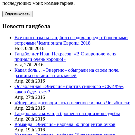
последующих моих комментариев.
Новости гандбола
Все прогнозы на гандбол сегодня, перед отборочными
встречами Чемпионата Европы 2018
Ноя,
02th
2016
Гандболист Иван Некрасов: «В Ставрополе меня
приняли очень хорошо!»
мая,
27th
2016
Какая боль… «Энергию» обыграли на своем поле,
разница составила пять мячей
Апр,
28th
2016
Ослабленная «Энергия» против сильного «СКИФа»,
каков будет счет?
Апр,
27th
2016
«Энергия» договорилась о переносе игры в Челябинске
Апр,
22th
2016
Гандбольная команда брошена на произвол судьбы
Апр,
20th
2016
Команда «Энергия» набрала 50 процентов очков
Апр,
19th
2016