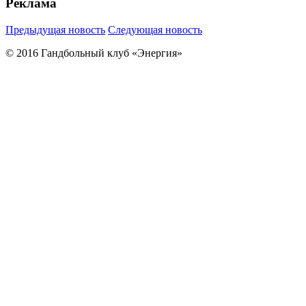
Реклама
Предыдущая новость
Следующая новость
© 2016 Гандбольный клуб «Энергия»