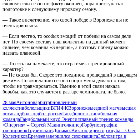
словом: если сезон по факту окончен, пора приступать к
подготовке к следующему игровому сезону.
— Такое впечатление, что своей победе в Воронеже вы не
очень довольны.
— Если честно, то особых эмоций от победы на самом деле
нет. По своему составу наш коллектив на данный момент
сильнее, чем команда «Энергия», а поэтому победу можно
назвать плановой.
— То есть вы намекаете, что игра имела тренировочный
характер?
— Не сказал бы. Скорее это поединок, прошедший в щадящем
режиме. По окончанию сезона спортсмены думают о том,
чтобы не травмироваться. Именно в этой связи накала
борьбы, как это случается в разгаре чемпионата, не было.
28 мая
Антонов
арбитр
бновленный
коллектив
болельщики
ВГИФК
Воронеж
выездной матч
высшая
лига
гандбол
гандбол россия
Гандболисты
гандбольная
команда
Гандбольный клуб Энергия
главный тренер команды
«Энергия» – Сергей Макин
голкипер
Горбунов
график
тренировок
Грузинский
Динамо-Виктор
директор клуба – Олег
Колесников
Еремеев
завершился сезон
защита
Зяблов
игра в