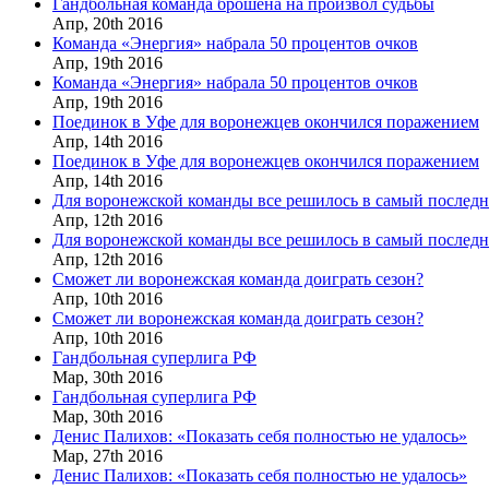
Гандбольная команда брошена на произвол судьбы
Апр,
20th
2016
Команда «Энергия» набрала 50 процентов очков
Апр,
19th
2016
Команда «Энергия» набрала 50 процентов очков
Апр,
19th
2016
Поединок в Уфе для воронежцев окончился поражением
Апр,
14th
2016
Поединок в Уфе для воронежцев окончился поражением
Апр,
14th
2016
Для воронежской команды все решилось в самый послед
Апр,
12th
2016
Для воронежской команды все решилось в самый послед
Апр,
12th
2016
Сможет ли воронежская команда доиграть сезон?
Апр,
10th
2016
Сможет ли воронежская команда доиграть сезон?
Апр,
10th
2016
Гандбольная суперлига РФ
Мар,
30th
2016
Гандбольная суперлига РФ
Мар,
30th
2016
Денис Палихов: «Показать себя полностью не удалось»
Мар,
27th
2016
Денис Палихов: «Показать себя полностью не удалось»