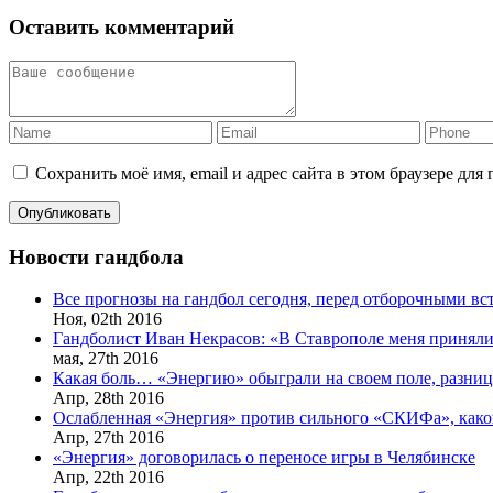
Оставить комментарий
Сохранить моё имя, email и адрес сайта в этом браузере д
Новости гандбола
Все прогнозы на гандбол сегодня, перед отборочными в
Ноя,
02th
2016
Гандболист Иван Некрасов: «В Ставрополе меня приняли
мая,
27th
2016
Какая боль… «Энергию» обыграли на своем поле, разница
Апр,
28th
2016
Ослабленная «Энергия» против сильного «СКИФа», каков
Апр,
27th
2016
«Энергия» договорилась о переносе игры в Челябинске
Апр,
22th
2016