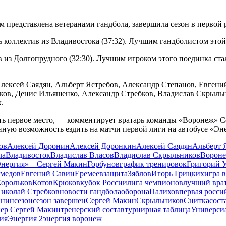
м представлена ветеранами гандбола, завершила сезон в первой 
ть коллектив из Владивостока (37:32). Лучшим гандболистом эт
 из Долгопрудного (32:30). Лучшим игроком этого поединка ст
Алексей Саядян, Альберт Ястребов, Александр Степанов, Евген
ков, Денис Ильяшенко, Александр Стребков, Владислав Скрыльн
.
ять первое место, — комментирует вратарь команды «Воронеж» 
нную возможность ездить на матчи первой лиги на автобусе «Эн
ов
Алексей Доронин
Алексей Доронкин
Алексей Саядян
Альберт 
ла
Владивосток
Владислав Власов
Владислав Скрыльников
Ворон
Энергия» – Сергей Макин
Горбунов
график тренировок
Григорий 
омедов
Евгений Савин
Еремеев
защита
Зяблов
Игорь Грицких
игра 
орольков
Котов
Крюков
кубок России
лига чемпионов
лучший вра
иколай Стребков
новости гандбола
оборона
Палихов
первая росси
инин
сезон
сезон завершен
Сергей Макин
Скрыльников
Снитка
сост
нер Сергей Макин
тренерский состав
турнирная таблица
Универси
ия
Энергия 2
энергия воронеж