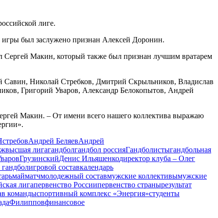
российской лиге.
ой игры был заслужено признан Алексей Доронин.
ал Сергей Макин, который также был признан лучшим вратарем
ий Савин, Николай Стребков, Дмитрий Скрыльников, Владислав
иков, Григорий Уваров, Александр Белокопытов, Андрей
Сергей Макин. – От имени всего нашего коллектива выражаю
ергии».
Ястребов
Андрей Беляев
Андрей
еж
высшая лига
гандбол
гандбол россия
Гандболисты
гандбольная
Уваров
Грузинский
Денис Ильяшенко
директор клуба – Олег
в гандбол
игровой состав
календарь
тарь
май
матч
молодежный состав
мужские коллективы
мужские
йская лига
первенство России
первенство страны
результат
ав команды
спортивный комплекс «Энергия»
студенты
ада
Филиппов
финансовое