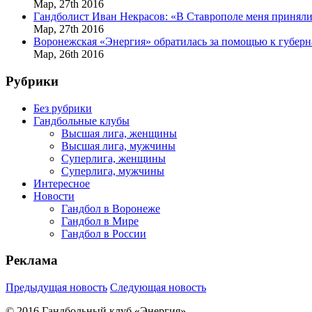
Мар,
27th
2016
Гандболист Иван Некрасов: «В Ставрополе меня приняли
Мар,
27th
2016
Воронежская «Энергия» обратилась за помощью к губерн
Мар,
26th
2016
Рубрики
Без рубрики
Гандбольные клубы
Высшая лига, женщины
Высшая лига, мужчины
Суперлига, женщины
Суперлига, мужчины
Интересное
Новости
Гандбол в Воронеже
Гандбол в Мире
Гандбол в России
Реклама
Предыдущая новость
Следующая новость
© 2016 Гандбольный клуб «Энергия»