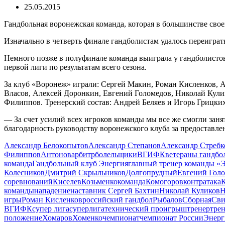
25.05.2015
Гандбольная воронежская команда, которая в большинстве свое
Изначально в четверть финале гандболистам удалось переигра
Немного позже в полуфинале команда выиграла у гандболистов
первой лиги по результатам всего сезона.
За клуб «Воронеж» играли: Сергей Макин, Роман Кисленков, 
Власов, Алексей Доронкин, Евгений Голомедов, Николай Кули
Филиппов. Тренерский состав: Андрей Беляев и Игорь Грицких
— За счет усилий всех игроков команды мы все же смогли зан
благодарность руководству воронежского клуба за предоставле
Александр Белокопытов
Александр Степанов
Александр Стребк
Филиппов
Антонов
арбитр
болельщики
ВГИФК
ветераны гандбо
команда
Гандбольный клуб Энергия
главный тренер команды «
Колесников
Дмитрий Скрыльников
Долгопрудный
Евгений Гол
соревнований
Киселев
Козьменко
команда
Комогоров
контратака
К
команды
нападение
наставник Сергей Бахтин
Николай Куликов
Н
игры
Роман Кисленков
российский гандбол
Рыбалов
Сборная
Св
ВГИФК
супер лига
суперлига
технический проигрыш
тренер
тре
положение
Хомаров
Хоменко
чемпионат
чемпионат России
Энерг