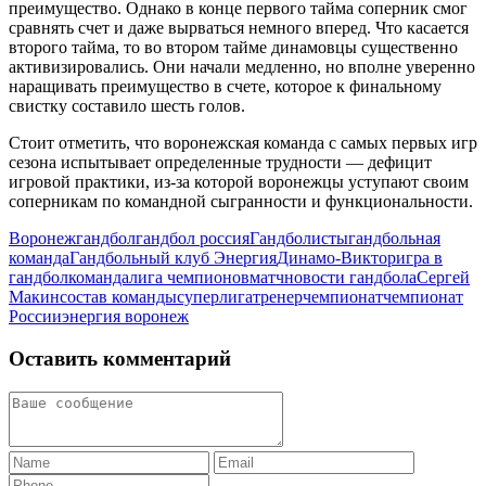
преимущество. Однако в конце первого тайма соперник смог
сравнять счет и даже вырваться немного вперед. Что касается
второго тайма, то во втором тайме динамовцы существенно
активизировались. Они начали медленно, но вполне уверенно
наращивать преимущество в счете, которое к финальному
свистку составило шесть голов.
Стоит отметить, что воронежская команда с самых первых игр
сезона испытывает определенные трудности — дефицит
игровой практики, из-за которой воронежцы уступают своим
соперникам по командной сыгранности и функциональности.
Воронеж
гандбол
гандбол россия
Гандболисты
гандбольная
команда
Гандбольный клуб Энергия
Динамо-Виктор
игра в
гандбол
команда
лига чемпионов
матч
новости гандбола
Сергей
Макин
состав команды
суперлига
тренер
чемпионат
чемпионат
России
энергия воронеж
Оставить комментарий