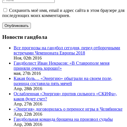
Сохранить моё имя, email и адрес сайта в этом браузере для
последующих моих комментариев.
Новости гандбола
Все прогнозы на гандбол сегодня, перед отборочными
встречами Чемпионата Европы 2018
Ноя,
02th
2016
Гандболист Иван Некрасов: «В Ставрополе меня
приняли очень хорошо!»
мая,
27th
2016
Какая боль… «Энергию» обыграли на своем поле,
разница составила пять мячей
Апр,
28th
2016
Ослабленная «Энергия» против сильного «СКИФа»,
каков будет счет?
Апр,
27th
2016
«Энергия» договорилась о переносе игры в Челябинске
Апр,
22th
2016
Гандбольная команда брошена на произвол судьбы
Апр,
20th
2016