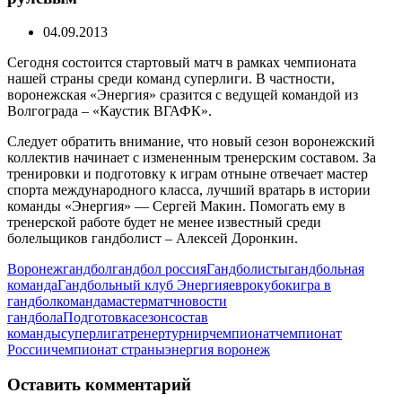
04.09.2013
Сегодня состоится стартовый матч в рамках чемпионата
нашей страны среди команд суперлиги. В частности,
воронежская «Энергия» сразится с ведущей командой из
Волгограда – «Каустик ВГАФК».
Следует обратить внимание, что новый сезон воронежский
коллектив начинает с измененным тренерским составом. За
тренировки и подготовку к играм отныне отвечает мастер
спорта международного класса, лучший вратарь в истории
команды «Энергия» — Сергей Макин. Помогать ему в
тренерской работе будет не менее известный среди
болельщиков гандболист – Алексей Доронкин.
Воронеж
гандбол
гандбол россия
Гандболисты
гандбольная
команда
Гандбольный клуб Энергия
еврокубок
игра в
гандбол
команда
мастер
матч
новости
гандбола
Подготовка
сезон
состав
команды
суперлига
тренер
турнир
чемпионат
чемпионат
России
чемпионат страны
энергия воронеж
Оставить комментарий