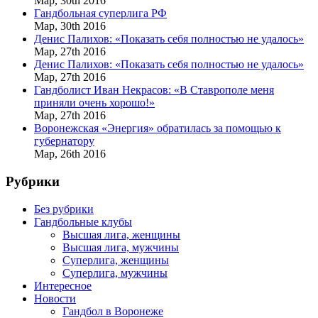
Мар,
30th
2016
Гандбольная суперлига РФ
Мар,
30th
2016
Денис Палихов: «Показать себя полностью не удалось»
Мар,
27th
2016
Денис Палихов: «Показать себя полностью не удалось»
Мар,
27th
2016
Гандболист Иван Некрасов: «В Ставрополе меня
приняли очень хорошо!»
Мар,
27th
2016
Воронежская «Энергия» обратилась за помощью к
губернатору
Мар,
26th
2016
Рубрики
Без рубрики
Гандбольные клубы
Высшая лига, женщины
Высшая лига, мужчины
Суперлига, женщины
Суперлига, мужчины
Интересное
Новости
Гандбол в Воронеже