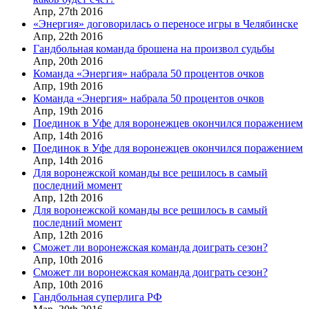
Апр,
27th
2016
«Энергия» договорилась о переносе игры в Челябинске
Апр,
22th
2016
Гандбольная команда брошена на произвол судьбы
Апр,
20th
2016
Команда «Энергия» набрала 50 процентов очков
Апр,
19th
2016
Команда «Энергия» набрала 50 процентов очков
Апр,
19th
2016
Поединок в Уфе для воронежцев окончился поражением
Апр,
14th
2016
Поединок в Уфе для воронежцев окончился поражением
Апр,
14th
2016
Для воронежской команды все решилось в самый
последний момент
Апр,
12th
2016
Для воронежской команды все решилось в самый
последний момент
Апр,
12th
2016
Сможет ли воронежская команда доиграть сезон?
Апр,
10th
2016
Сможет ли воронежская команда доиграть сезон?
Апр,
10th
2016
Гандбольная суперлига РФ