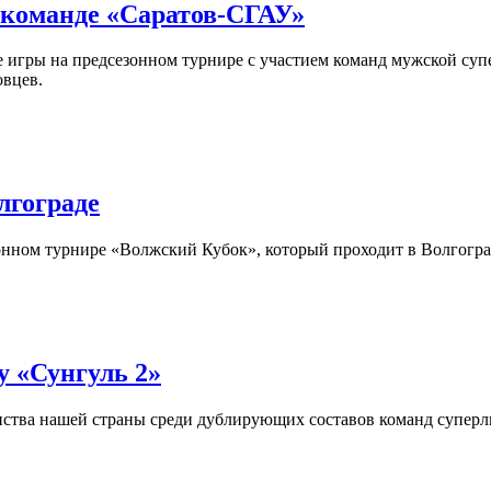
 команде «Саратов-СГАУ»
е игры на предсезонном турнире с участием команд мужской су
овцев.
лгограде
онном турнире «Волжский Кубок», который проходит в Волгогра
у «Сунгуль 2»
ства нашей страны среди дублирующих составов команд суперлиг