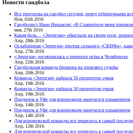
Новости гандбола
Все прогнозы на гандбол сегодня, перед отборочными в
Ноя,
02th
2016
Гандболист Иван Некрасов: «В Ставрополе меня приняли
мая,
27th
2016
Какая боль… «Энергию» обыграли на своем поле, разница
Апр,
28th
2016
Ослабленная «Энергия» против сильного «СКИФа», каков
Апр,
27th
2016
«Энергия» договорилась о переносе игры в Челябинске
Апр,
22th
2016
Гандбольная команда брошена на произвол судьбы
Апр,
20th
2016
Команда «Энергия» набрала 50 процентов очков
Апр,
19th
2016
Команда «Энергия» набрала 50 процентов очков
Апр,
19th
2016
Поединок в Уфе для воронежцев окончился поражением
Апр,
14th
2016
Поединок в Уфе для воронежцев окончился поражением
Апр,
14th
2016
Для воронежской команды все решилось в самый послед
Апр,
12th
2016
Для воронежской команды все решилось в самый послед