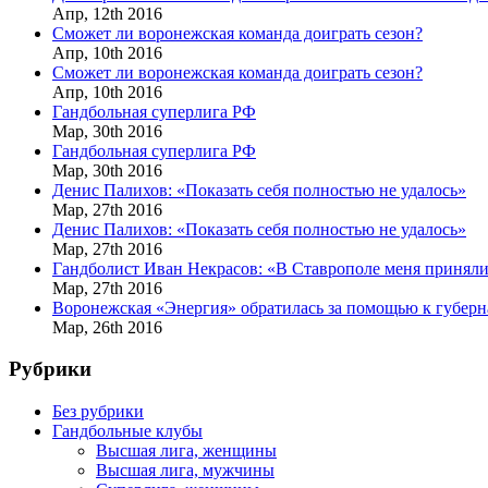
Апр,
12th
2016
Сможет ли воронежская команда доиграть сезон?
Апр,
10th
2016
Сможет ли воронежская команда доиграть сезон?
Апр,
10th
2016
Гандбольная суперлига РФ
Мар,
30th
2016
Гандбольная суперлига РФ
Мар,
30th
2016
Денис Палихов: «Показать себя полностью не удалось»
Мар,
27th
2016
Денис Палихов: «Показать себя полностью не удалось»
Мар,
27th
2016
Гандболист Иван Некрасов: «В Ставрополе меня приняли
Мар,
27th
2016
Воронежская «Энергия» обратилась за помощью к губерн
Мар,
26th
2016
Рубрики
Без рубрики
Гандбольные клубы
Высшая лига, женщины
Высшая лига, мужчины