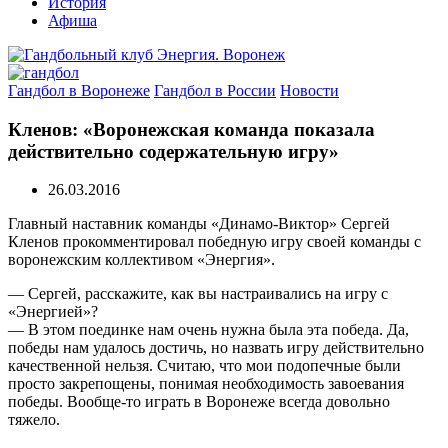
История
Афиша
Гандбол в Воронеже
Гандбол в России
Новости
Кленов: «Воронежская команда показала
действительно содержательную игру»
26.03.2016
Главный наставник команды «Динамо-Виктор» Сергей
Кленов прокомментировал победную игру своей команды с
воронежским коллективом «Энергия».
— Сергей, расскажите, как вы настраивались на игру с
«Энергией»?
— В этом поединке нам очень нужна была эта победа. Да,
победы нам удалось достичь, но назвать игру действительно
качественной нельзя. Считаю, что мои подопечные были
просто закрепощены, понимая необходимость завоевания
победы. Вообще-то играть в Воронеже всегда довольно
тяжело.