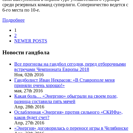
среди резервных команд суперлиги. Соперничество ведется с
6-го места по 10-е.
Подробнее
1
2
NEWER POSTS
Новости гандбола
Все прогнозы на гандбол сегодня, перед отборочными
встречами Чемпионата Европы 2018
Ноя,
02th
2016
Гандболист Иван Некрасов: «В Ставрополе меня
приняли очень хорошо!»
мая,
27th
2016
Какая боль… «Энергию» обыграли на своем поле,
разница составила пять мячей
Апр,
28th
2016
Ослабленная «Энергия» против сильного «СКИФа»,
каков будет счет?
Апр,
27th
2016
«Энергия» договорилась о переносе игры в Челябинске