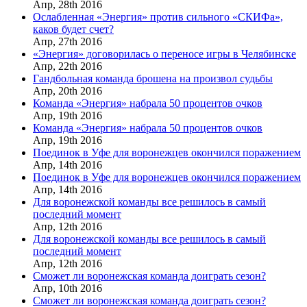
Апр,
28th
2016
Ослабленная «Энергия» против сильного «СКИФа»,
каков будет счет?
Апр,
27th
2016
«Энергия» договорилась о переносе игры в Челябинске
Апр,
22th
2016
Гандбольная команда брошена на произвол судьбы
Апр,
20th
2016
Команда «Энергия» набрала 50 процентов очков
Апр,
19th
2016
Команда «Энергия» набрала 50 процентов очков
Апр,
19th
2016
Поединок в Уфе для воронежцев окончился поражением
Апр,
14th
2016
Поединок в Уфе для воронежцев окончился поражением
Апр,
14th
2016
Для воронежской команды все решилось в самый
последний момент
Апр,
12th
2016
Для воронежской команды все решилось в самый
последний момент
Апр,
12th
2016
Сможет ли воронежская команда доиграть сезон?
Апр,
10th
2016
Сможет ли воронежская команда доиграть сезон?