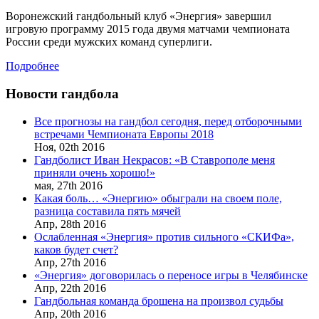
Воронежский гандбольный клуб «Энергия» завершил
игровую программу 2015 года двумя матчами чемпионата
России среди мужских команд суперлиги.
Подробнее
Новости гандбола
Все прогнозы на гандбол сегодня, перед отборочными
встречами Чемпионата Европы 2018
Ноя,
02th
2016
Гандболист Иван Некрасов: «В Ставрополе меня
приняли очень хорошо!»
мая,
27th
2016
Какая боль… «Энергию» обыграли на своем поле,
разница составила пять мячей
Апр,
28th
2016
Ослабленная «Энергия» против сильного «СКИФа»,
каков будет счет?
Апр,
27th
2016
«Энергия» договорилась о переносе игры в Челябинске
Апр,
22th
2016
Гандбольная команда брошена на произвол судьбы
Апр,
20th
2016