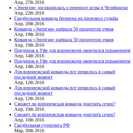
Апр,
27th
2016
«Энергия» договорилась о переносе игры в Челябинске
Апр,
22th
2016
Гандбольная команда брошена на произвол судьбы
Апр,
20th
2016
Команда «Энергия» набрала 50 процентов очков
Апр,
19th
2016
Команда «Энергия» набрала 50 процентов очков
Апр,
19th
2016
Поединок в Уфе для воронежцев окончился поражением
Апр,
14th
2016
Поединок в Уфе для воронежцев окончился поражением
Апр,
14th
2016
Для воронежской команды все решилось в самый
последний момент
Апр,
12th
2016
Для воронежской команды все решилось в самый
последний момент
Апр,
12th
2016
Сможет ли воронежская команда доиграть сезон?
Апр,
10th
2016
Сможет ли воронежская команда доиграть сезон?
Апр,
10th
2016
Гандбольная суперлига РФ
Мар,
30th
2016