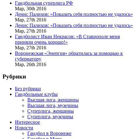
Гандбольная суперлига РФ
Мар,
30th
2016
Денис Палихов: «Показать себя полностью не удалось»
Мар,
27th
2016
Денис Палихов: «Показать себя полностью не удалось»
Мар,
27th
2016
Гандболист Иван Некрасов: «В Ставрополе меня
приняли очень хорошо!»
Мар,
27th
2016
Воронежская «Энергия» обратилась за помощью к
губернатору
Мар,
26th
2016
Рубрики
Без рубрики
Гандбольные клубы
Высшая лига, женщины
Высшая лига, мужчины
Суперлига, женщины
Суперлига, мужчины
Интересное
Новости
Гандбол в Воронеже
Гандбол в Мире