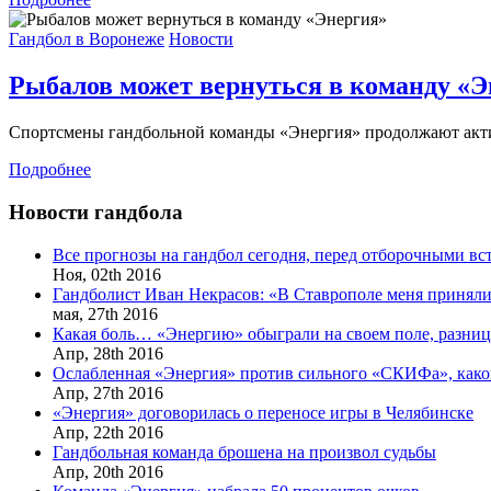
Гандбол в Воронеже
Новости
Рыбалов может вернуться в команду «Э
Спортсмены гандбольной команды «Энергия» продолжают акти
Подробнее
Новости гандбола
Все прогнозы на гандбол сегодня, перед отборочными в
Ноя,
02th
2016
Гандболист Иван Некрасов: «В Ставрополе меня приняли
мая,
27th
2016
Какая боль… «Энергию» обыграли на своем поле, разница
Апр,
28th
2016
Ослабленная «Энергия» против сильного «СКИФа», каков
Апр,
27th
2016
«Энергия» договорилась о переносе игры в Челябинске
Апр,
22th
2016
Гандбольная команда брошена на произвол судьбы
Апр,
20th
2016