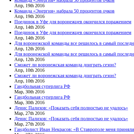
Команда «Энергия» набрала 50 процентов очков
Апр,
19th
2016
Команда «Энергия» набрала 50 процентов очков
Апр,
19th
2016
Поединок в Уфе для воронежцев окончился поражением
Апр,
14th
2016
Поединок в Уфе для воронежцев окончился поражением
Апр,
14th
2016
Для воронежской команды все решилось в самый послед
Апр,
12th
2016
Для воронежской команды все решилось в самый послед
Апр,
12th
2016
Сможет ли воронежская команда доиграть сезон?
Апр,
10th
2016
Сможет ли воронежская команда доиграть сезон?
Апр,
10th
2016
Гандбольная суперлига РФ
Мар,
30th
2016
Гандбольная суперлига РФ
Мар,
30th
2016
Денис Палихов: «Показать себя полностью не удалось»
Мар,
27th
2016
Денис Палихов: «Показать себя полностью не удалось»
Мар,
27th
2016
Гандболист Иван Некрасов: «В Ставрополе меня приняли