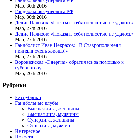
Гандбольная суперлига РФ
Мар,
30th
2016
Гандбольная суперлига РФ
Мар,
30th
2016
Денис Палихов: «Показать себя полностью не удалось»
Мар,
27th
2016
Денис Палихов: «Показать себя полностью не удалось»
Мар,
27th
2016
Гандболист Иван Некрасов: «В Ставрополе меня
приняли очень хорошо!»
Мар,
27th
2016
Воронежская «Энергия» обратилась за помощью к
губернатору
Мар,
26th
2016
Рубрики
Без рубрики
Гандбольные клубы
Высшая лига, женщины
Высшая лига, мужчины
Суперлига, женщины
Суперлига, мужчины
Интересное
Новости