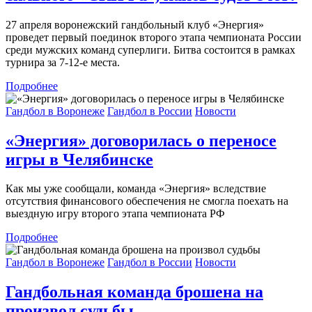
27 апреля воронежский гандбольный клуб «Энергия»
проведет первый поединок второго этапа чемпионата России
среди мужских команд суперлиги. Битва состоится в рамках
турнира за 7-12-е места.
Подробнее
Гандбол в Воронеже
Гандбол в России
Новости
«Энергия» договорилась о переносе
игры в Челябинске
Как мы уже сообщали, команда «Энергия» вследствие
отсутствия финансового обеспечения не смогла поехать на
выездную игру второго этапа чемпионата РФ
Подробнее
Гандбол в Воронеже
Гандбол в России
Новости
Гандбольная команда брошена на
произвол судьбы