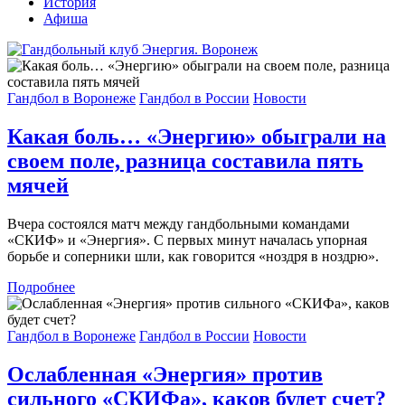
История
Афиша
Гандбол в Воронеже
Гандбол в России
Новости
Какая боль… «Энергию» обыграли на
своем поле, разница составила пять
мячей
Вчера состоялся матч между гандбольными командами
«СКИФ» и «Энергия». С первых минут началась упорная
борьбе и соперники шли, как говорится «ноздря в ноздрю».
Подробнее
Гандбол в Воронеже
Гандбол в России
Новости
Ослабленная «Энергия» против
сильного «СКИФа», каков будет счет?