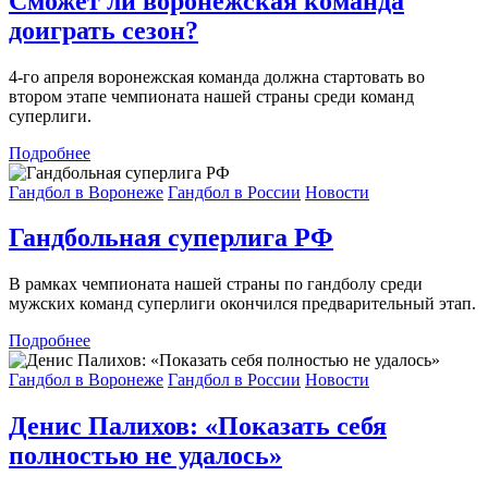
Сможет ли воронежская команда
доиграть сезон?
4-го апреля воронежская команда должна стартовать во
втором этапе чемпионата нашей страны среди команд
суперлиги.
Подробнее
Гандбол в Воронеже
Гандбол в России
Новости
Гандбольная суперлига РФ
В рамках чемпионата нашей страны по гандболу среди
мужских команд суперлиги окончился предварительный этап.
Подробнее
Гандбол в Воронеже
Гандбол в России
Новости
Денис Палихов: «Показать себя
полностью не удалось»