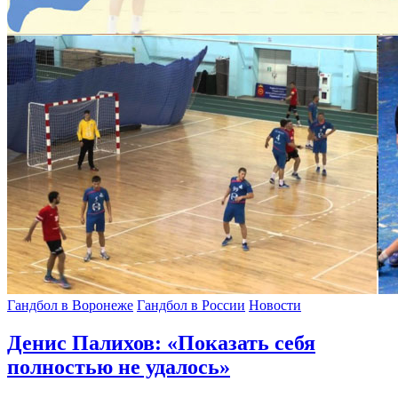
Гандбол в Воронеже
Гандбол в России
Новости
Денис Палихов: «Показать себя
полностью не удалось»