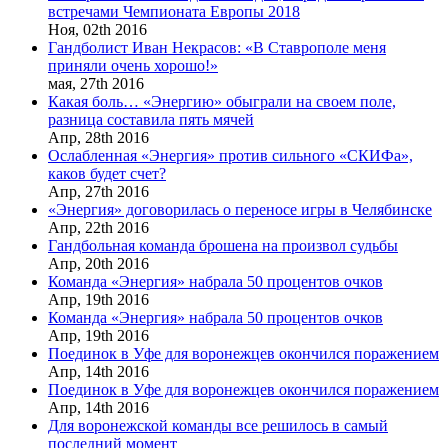
встречами Чемпионата Европы 2018
Ноя,
02th
2016
Гандболист Иван Некрасов: «В Ставрополе меня
приняли очень хорошо!»
мая,
27th
2016
Какая боль… «Энергию» обыграли на своем поле,
разница составила пять мячей
Апр,
28th
2016
Ослабленная «Энергия» против сильного «СКИФа»,
каков будет счет?
Апр,
27th
2016
«Энергия» договорилась о переносе игры в Челябинске
Апр,
22th
2016
Гандбольная команда брошена на произвол судьбы
Апр,
20th
2016
Команда «Энергия» набрала 50 процентов очков
Апр,
19th
2016
Команда «Энергия» набрала 50 процентов очков
Апр,
19th
2016
Поединок в Уфе для воронежцев окончился поражением
Апр,
14th
2016
Поединок в Уфе для воронежцев окончился поражением
Апр,
14th
2016
Для воронежской команды все решилось в самый
последний момент