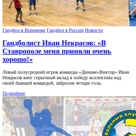
Гандбол в Воронеже
Гандбол в России
Новости
Гандболист Иван Некрасов: «В
Ставрополе меня приняли очень
хорошо!»
Левый полусредний игрок команды «Динамо-Виктор» Иван
Некрасов внес серьезный вклад в победу коллектива над
своей бывшей командой, забросив четыре гола.
Подробнее