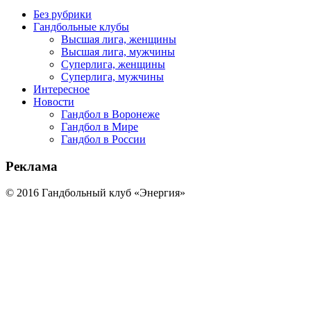
Без рубрики
Гандбольные клубы
Высшая лига, женщины
Высшая лига, мужчины
Суперлига, женщины
Суперлига, мужчины
Интересное
Новости
Гандбол в Воронеже
Гандбол в Мире
Гандбол в России
Реклама
© 2016 Гандбольный клуб «Энергия»