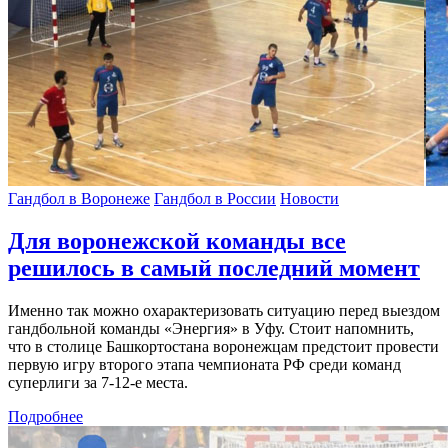
Гандбол в Воронеже
Гандбол в России
Новости
Для воронежской команды все
решилось в самый последний момент
Именно так можно охарактеризовать ситуацию перед выездом
гандбольной команды «Энергия» в Уфу. Стоит напомнить,
что в столице Башкортостана воронежцам предстоит провести
первую игру второго этапа чемпионата РФ среди команд
суперлиги за 7-12-е места.
Подробнее