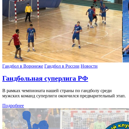
Гандбол в Воронеже
Гандбол в России
Новости
Гандбольная суперлига РФ
В рамках чемпионата нашей страны по гандболу среди
мужских команд суперлиги окончился предварительный этап.
Подробнее