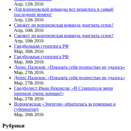
Апр,
12th
2016
Для воронежской команды все решилось в самый
последний момент
Апр,
12th
2016
Сможет ли воронежская команда доиграть сезон?
Апр,
10th
2016
Сможет ли воронежская команда доиграть сезон?
Апр,
10th
2016
Гандбольная суперлига РФ
Мар,
30th
2016
Гандбольная суперлига РФ
Мар,
30th
2016
Денис Палихов: «Показать себя полностью не удалось»
Мар,
27th
2016
Денис Палихов: «Показать себя полностью не удалось»
Мар,
27th
2016
Гандболист Иван Некрасов: «В Ставрополе меня
приняли очень хорошо!»
Мар,
27th
2016
Воронежская «Энергия» обратилась за помощью к
губернатору
Мар,
26th
2016
Рубрики