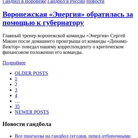
Гандбол в Воронеже
Гандбол в России
Новости
Воронежская «Энергия» обратилась за
помощью к губернатору
Главный тренер воронежской команды «Энергия» Сергей
Макин после домашнего проигрыша от команды «Динамо-
Виктор» поведал нашему корреспонденту о критическом
финансовом положении его команды.
Подробнее
OLDER POSTS
1
2
3
4
…
35
NEWER POSTS
Новости гандбола
Все прогнозы на гандбол сегодня, перед отборочными