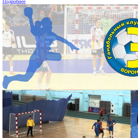
Подробнее