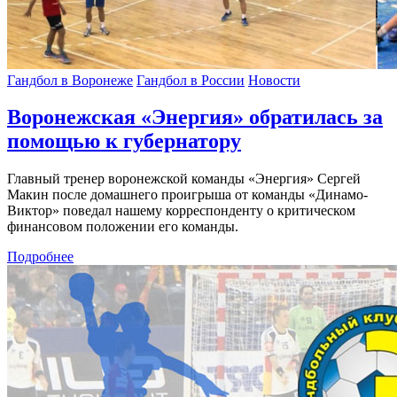
Гандбол в Воронеже
Гандбол в России
Новости
Воронежская «Энергия» обратилась за
помощью к губернатору
Главный тренер воронежской команды «Энергия» Сергей
Макин после домашнего проигрыша от команды «Динамо-
Виктор» поведал нашему корреспонденту о критическом
финансовом положении его команды.
Подробнее