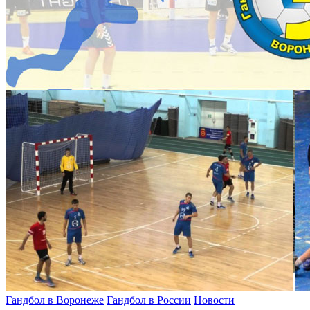
Гандбол в Воронеже
Гандбол в России
Новости