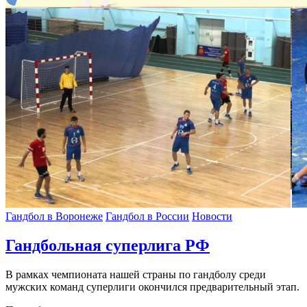
Гандбол в Воронеже
Гандбол в России
Новости
Гандбольная суперлига РФ
В рамках чемпионата нашей страны по гандболу среди
мужских команд суперлиги окончился предварительный этап.