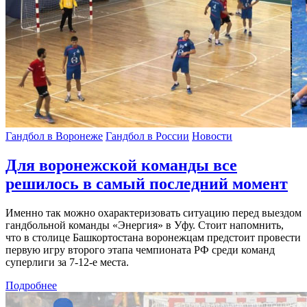
Гандбол в Воронеже
Гандбол в России
Новости
Для воронежской команды все
решилось в самый последний момент
Именно так можно охарактеризовать ситуацию перед выездом
гандбольной команды «Энергия» в Уфу. Стоит напомнить,
что в столице Башкортостана воронежцам предстоит провести
первую игру второго этапа чемпионата РФ среди команд
суперлиги за 7-12-е места.
Подробнее