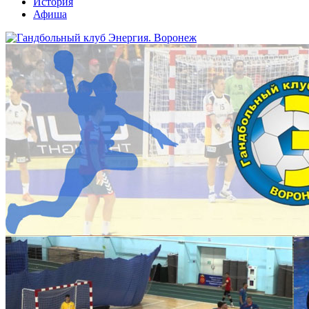
История
Афиша