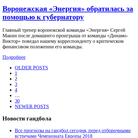
Воронежская «Энергия» обратилась за
помощью к губернатору
Главный тренер воронежской команды «Энергия» Сергей
Макин после домашнего проигрыша от команды «Динамо-
Виктор» поведал нашему корреспонденту о критическом
финансовом положении его команды.
Подробнее
OLDER POSTS
1
2
3
4
…
30
NEWER POSTS
Новости гандбола
Все прогнозы на гандбол сегодня, перед отборочными
встречами Чемпионата Европы 2018