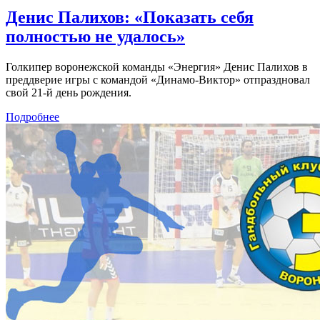
Денис Палихов: «Показать себя
полностью не удалось»
Голкипер воронежской команды «Энергия» Денис Палихов в
преддверие игры с командой «Динамо-Виктор» отпраздновал
свой 21-й день рождения.
Подробнее