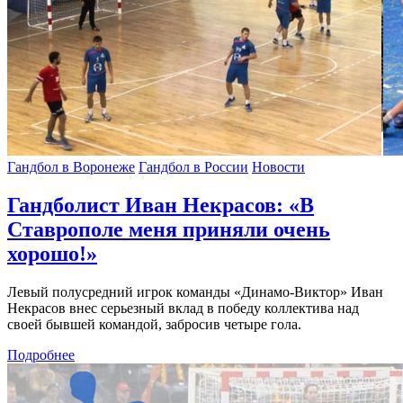
Гандбол в Воронеже
Гандбол в России
Новости
Гандболист Иван Некрасов: «В
Ставрополе меня приняли очень
хорошо!»
Левый полусредний игрок команды «Динамо-Виктор» Иван
Некрасов внес серьезный вклад в победу коллектива над
своей бывшей командой, забросив четыре гола.
Подробнее