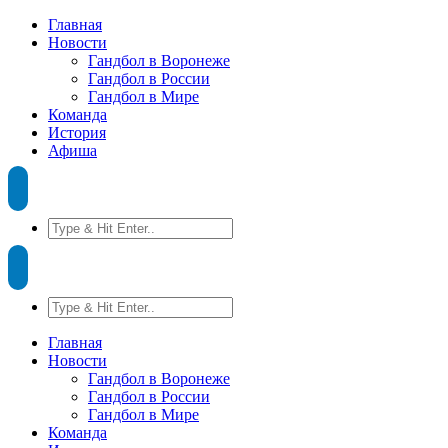
Главная
Новости
Гандбол в Воронеже
Гандбол в России
Гандбол в Мире
Команда
История
Афиша
Главная
Новости
Гандбол в Воронеже
Гандбол в России
Гандбол в Мире
Команда