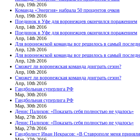
Апр,
19th
2016
Команда «Энергия» набрала 50 процентов очков
Апр,
19th
2016
Поединок в Уфе для воронежцев окончился поражением
Апр,
14th
2016
Поединок в Уфе для воронежцев окончился поражением
Апр,
14th
2016
Для воронежской команды все решилось в самый послед
Апр,
12th
2016
Для воронежской команды все решилось в самый послед
Апр,
12th
2016
Сможет ли воронежская команда доиграть сезон?
Апр,
10th
2016
Сможет ли воронежская команда доиграть сезон?
Апр,
10th
2016
Гандбольная суперлига РФ
Мар,
30th
2016
Гандбольная суперлига РФ
Мар,
30th
2016
Денис Палихов: «Показать себя полностью не удалось»
Мар,
27th
2016
Денис Палихов: «Показать себя полностью не удалось»
Мар,
27th
2016
Гандболист Иван Некрасов: «В Ставрополе меня приняли
Мар,
27th
2016