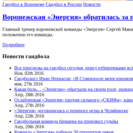
Гандбол в Воронеже
Гандбол в России
Новости
Воронежская «Энергия» обратилась за 
Главный тренер воронежской команды «Энергия» Сергей Маки
положении его команды.
Подробнее
Новости гандбола
Все прогнозы на гандбол сегодня, перед отборочными в
Ноя,
02th
2016
Гандболист Иван Некрасов: «В Ставрополе меня приняли
мая,
27th
2016
Какая боль… «Энергию» обыграли на своем поле, разница
Апр,
28th
2016
Ослабленная «Энергия» против сильного «СКИФа», каков
Апр,
27th
2016
«Энергия» договорилась о переносе игры в Челябинске
Апр,
22th
2016
Гандбольная команда брошена на произвол судьбы
Апр,
20th
2016
Команда «Энергия» набрала 50 процентов очков