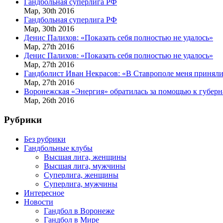
Гандбольная суперлига РФ
Мар,
30th
2016
Гандбольная суперлига РФ
Мар,
30th
2016
Денис Палихов: «Показать себя полностью не удалось»
Мар,
27th
2016
Денис Палихов: «Показать себя полностью не удалось»
Мар,
27th
2016
Гандболист Иван Некрасов: «В Ставрополе меня приняли
Мар,
27th
2016
Воронежская «Энергия» обратилась за помощью к губерн
Мар,
26th
2016
Рубрики
Без рубрики
Гандбольные клубы
Высшая лига, женщины
Высшая лига, мужчины
Суперлига, женщины
Суперлига, мужчины
Интересное
Новости
Гандбол в Воронеже
Гандбол в Мире