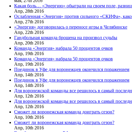
мая,
27th
2016
Какая боль… «Энергию» обыграли на своем поле, разница
Апр,
28th
2016
Ослабленная «Энергия» против сильного «СКИФа», каков
Апр,
27th
2016
«Энергия» договорилась о переносе игры в Челябинске
Апр,
22th
2016
Гандбольная команда брошена на произвол судьбы
Апр,
20th
2016
Команда «Энергия» набрала 50 процентов очков
Апр,
19th
2016
Команда «Энергия» набрала 50 процентов очков
Апр,
19th
2016
Поединок в Уфе для воронежцев окончился поражением
Апр,
14th
2016
Поединок в Уфе для воронежцев окончился поражением
Апр,
14th
2016
Для воронежской команды все решилось в самый послед
Апр,
12th
2016
Для воронежской команды все решилось в самый послед
Апр,
12th
2016
Сможет ли воронежская команда доиграть сезон?
Апр,
10th
2016
Сможет ли воронежская команда доиграть сезон?
Апр,
10th
2016