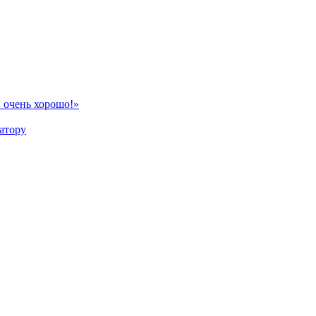
 очень хорошо!»
атору