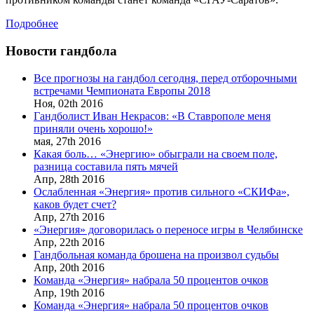
Подробнее
Новости гандбола
Все прогнозы на гандбол сегодня, перед отборочными
встречами Чемпионата Европы 2018
Ноя,
02th
2016
Гандболист Иван Некрасов: «В Ставрополе меня
приняли очень хорошо!»
мая,
27th
2016
Какая боль… «Энергию» обыграли на своем поле,
разница составила пять мячей
Апр,
28th
2016
Ослабленная «Энергия» против сильного «СКИФа»,
каков будет счет?
Апр,
27th
2016
«Энергия» договорилась о переносе игры в Челябинске
Апр,
22th
2016
Гандбольная команда брошена на произвол судьбы
Апр,
20th
2016
Команда «Энергия» набрала 50 процентов очков
Апр,
19th
2016
Команда «Энергия» набрала 50 процентов очков