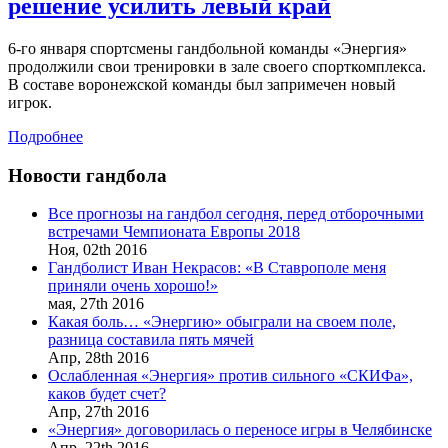
решение усилить левый край
6-го января спортсмены гандбольной команды «Энергия»
продолжили свои тренировки в зале своего спорткомплекса.
В составе воронежской команды был запримечен новый
игрок.
Подробнее
Новости гандбола
Все прогнозы на гандбол сегодня, перед отборочными
встречами Чемпионата Европы 2018
Ноя,
02th
2016
Гандболист Иван Некрасов: «В Ставрополе меня
приняли очень хорошо!»
мая,
27th
2016
Какая боль… «Энергию» обыграли на своем поле,
разница составила пять мячей
Апр,
28th
2016
Ослабленная «Энергия» против сильного «СКИФа»,
каков будет счет?
Апр,
27th
2016
«Энергия» договорилась о переносе игры в Челябинске
Апр,
22th
2016