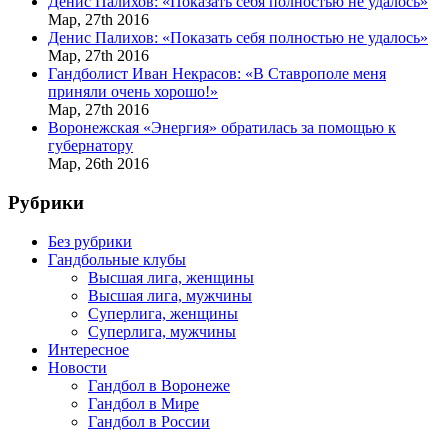
Денис Палихов: «Показать себя полностью не удалось»
Мар,
27th
2016
Денис Палихов: «Показать себя полностью не удалось»
Мар,
27th
2016
Гандболист Иван Некрасов: «В Ставрополе меня
приняли очень хорошо!»
Мар,
27th
2016
Воронежская «Энергия» обратилась за помощью к
губернатору
Мар,
26th
2016
Рубрики
Без рубрики
Гандбольные клубы
Высшая лига, женщины
Высшая лига, мужчины
Суперлига, женщины
Суперлига, мужчины
Интересное
Новости
Гандбол в Воронеже
Гандбол в Мире
Гандбол в России