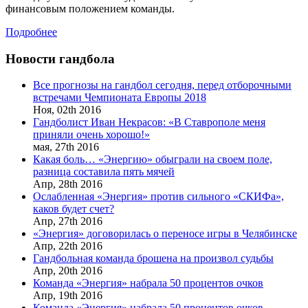
финансовым положением команды.
Подробнее
Новости гандбола
Все прогнозы на гандбол сегодня, перед отборочными
встречами Чемпионата Европы 2018
Ноя,
02th
2016
Гандболист Иван Некрасов: «В Ставрополе меня
приняли очень хорошо!»
мая,
27th
2016
Какая боль… «Энергию» обыграли на своем поле,
разница составила пять мячей
Апр,
28th
2016
Ослабленная «Энергия» против сильного «СКИФа»,
каков будет счет?
Апр,
27th
2016
«Энергия» договорилась о переносе игры в Челябинске
Апр,
22th
2016
Гандбольная команда брошена на произвол судьбы
Апр,
20th
2016
Команда «Энергия» набрала 50 процентов очков
Апр,
19th
2016
Команда «Энергия» набрала 50 процентов очков