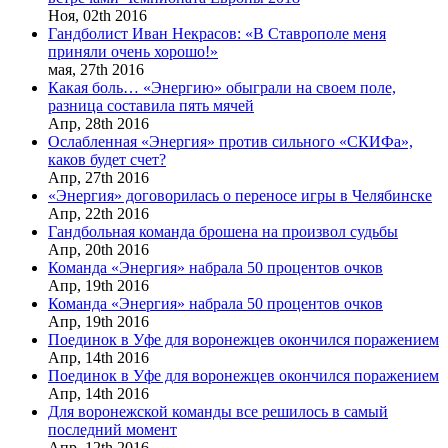
Ноя,
02th
2016
Гандболист Иван Некрасов: «В Ставрополе меня
приняли очень хорошо!»
мая,
27th
2016
Какая боль… «Энергию» обыграли на своем поле,
разница составила пять мячей
Апр,
28th
2016
Ослабленная «Энергия» против сильного «СКИФа»,
каков будет счет?
Апр,
27th
2016
«Энергия» договорилась о переносе игры в Челябинске
Апр,
22th
2016
Гандбольная команда брошена на произвол судьбы
Апр,
20th
2016
Команда «Энергия» набрала 50 процентов очков
Апр,
19th
2016
Команда «Энергия» набрала 50 процентов очков
Апр,
19th
2016
Поединок в Уфе для воронежцев окончился поражением
Апр,
14th
2016
Поединок в Уфе для воронежцев окончился поражением
Апр,
14th
2016
Для воронежской команды все решилось в самый
последний момент
Апр,
12th
2016