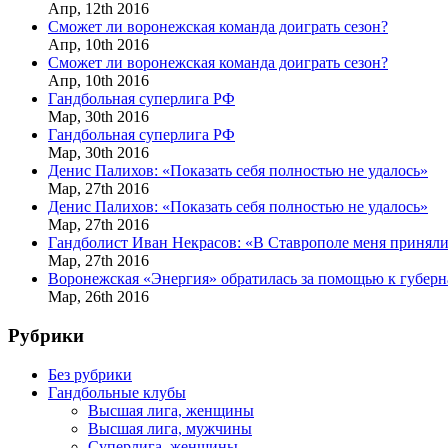
Апр,
12th
2016
Сможет ли воронежская команда доиграть сезон?
Апр,
10th
2016
Сможет ли воронежская команда доиграть сезон?
Апр,
10th
2016
Гандбольная суперлига РФ
Мар,
30th
2016
Гандбольная суперлига РФ
Мар,
30th
2016
Денис Палихов: «Показать себя полностью не удалось»
Мар,
27th
2016
Денис Палихов: «Показать себя полностью не удалось»
Мар,
27th
2016
Гандболист Иван Некрасов: «В Ставрополе меня приняли
Мар,
27th
2016
Воронежская «Энергия» обратилась за помощью к губерн
Мар,
26th
2016
Рубрики
Без рубрики
Гандбольные клубы
Высшая лига, женщины
Высшая лига, мужчины
Суперлига, женщины