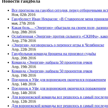
Новости гандбола
Все прогнозы на гандбол сегодня, перед отборочными в
Ноя,
02th
2016
Гандболист Иван Некрасов: «В Ставрополе меня приняли
мая,
27th
2016
Какая боль… «Энергию» обыграли на своем поле, разница
Апр,
28th
2016
Ослабленная «Энергия» против сильного «СКИФа», каков
Апр,
27th
2016
«Энергия» договорилась о переносе игры в Челябинске
Апр,
22th
2016
Гандбольная команда брошена на произвол судьбы
Апр,
20th
2016
Команда «Энергия» набрала 50 процентов очков
Апр,
19th
2016
Команда «Энергия» набрала 50 процентов очков
Апр,
19th
2016
Поединок в Уфе для воронежцев окончился поражением
Апр,
14th
2016
Поединок в Уфе для воронежцев окончился поражением
Апр,
14th
2016
Для воронежской команды все решилось в самый послед
Апр,
12th
2016
Для воронежской команды все решилось в самый послед