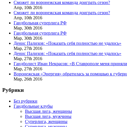
Сможет ли воронежская команда доиграть сезон?
Апр,
10th
2016
Сможет ли воронежская команда доиграть сезон?
Апр,
10th
2016
Гандбольная суперлига РФ
Мар,
30th
2016
Гандбольная суперлига РФ
Мар,
30th
2016
Денис Палихов: «Показать себя полностью не удалось»
Мар,
27th
2016
Денис Палихов: «Показать себя полностью не удалось»
Мар,
27th
2016
Гандболист Иван Некрасов: «В Ставрополе меня приняли
Мар,
27th
2016
Воронежская «Энергия» обратилась за помощью к губерн
Мар,
26th
2016
Рубрики
Без рубрики
Гандбольные клубы
Высшая лига, женщины
Высшая лига, мужчины
Суперлига, женщины
Суперлига, мужчины