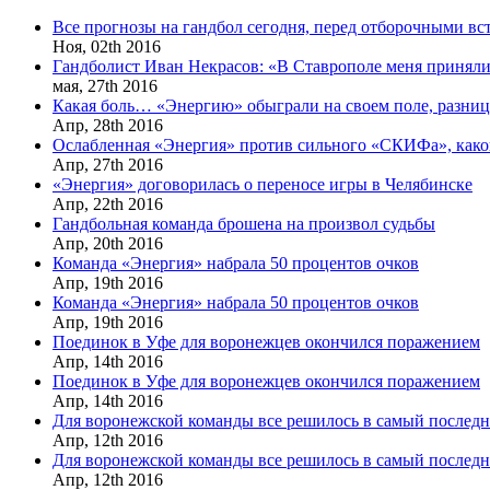
Все прогнозы на гандбол сегодня, перед отборочными в
Ноя,
02th
2016
Гандболист Иван Некрасов: «В Ставрополе меня приняли
мая,
27th
2016
Какая боль… «Энергию» обыграли на своем поле, разница
Апр,
28th
2016
Ослабленная «Энергия» против сильного «СКИФа», каков
Апр,
27th
2016
«Энергия» договорилась о переносе игры в Челябинске
Апр,
22th
2016
Гандбольная команда брошена на произвол судьбы
Апр,
20th
2016
Команда «Энергия» набрала 50 процентов очков
Апр,
19th
2016
Команда «Энергия» набрала 50 процентов очков
Апр,
19th
2016
Поединок в Уфе для воронежцев окончился поражением
Апр,
14th
2016
Поединок в Уфе для воронежцев окончился поражением
Апр,
14th
2016
Для воронежской команды все решилось в самый послед
Апр,
12th
2016
Для воронежской команды все решилось в самый послед
Апр,
12th
2016