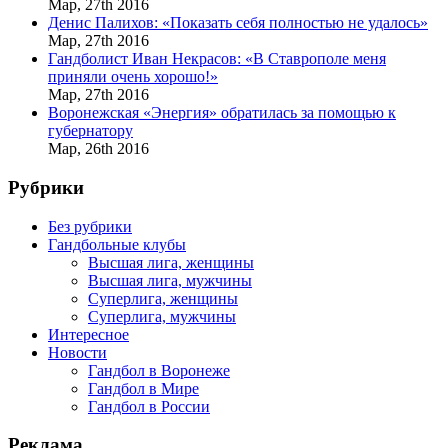
Мар,
27th
2016
Денис Палихов: «Показать себя полностью не удалось»
Мар,
27th
2016
Гандболист Иван Некрасов: «В Ставрополе меня
приняли очень хорошо!»
Мар,
27th
2016
Воронежская «Энергия» обратилась за помощью к
губернатору
Мар,
26th
2016
Рубрики
Без рубрики
Гандбольные клубы
Высшая лига, женщины
Высшая лига, мужчины
Суперлига, женщины
Суперлига, мужчины
Интересное
Новости
Гандбол в Воронеже
Гандбол в Мире
Гандбол в России
Реклама