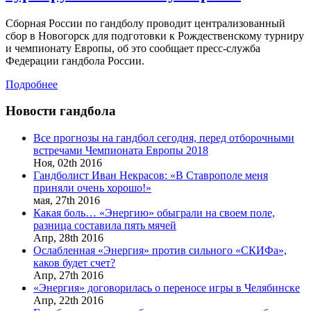
Сборная России по гандболу проводит централизованный
сбор в Новогорск для подготовки к Рождественскому турниру
и чемпионату Европы, об это сообщает пресс-служба
Федерации гандбола России.
Подробнее
Новости гандбола
Все прогнозы на гандбол сегодня, перед отборочными
встречами Чемпионата Европы 2018
Ноя,
02th
2016
Гандболист Иван Некрасов: «В Ставрополе меня
приняли очень хорошо!»
мая,
27th
2016
Какая боль… «Энергию» обыграли на своем поле,
разница составила пять мячей
Апр,
28th
2016
Ослабленная «Энергия» против сильного «СКИФа»,
каков будет счет?
Апр,
27th
2016
«Энергия» договорилась о переносе игры в Челябинске
Апр,
22th
2016