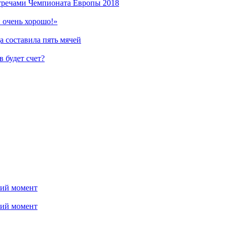
стречами Чемпионата Европы 2018
 очень хорошо!»
 составила пять мячей
 будет счет?
ний момент
ний момент