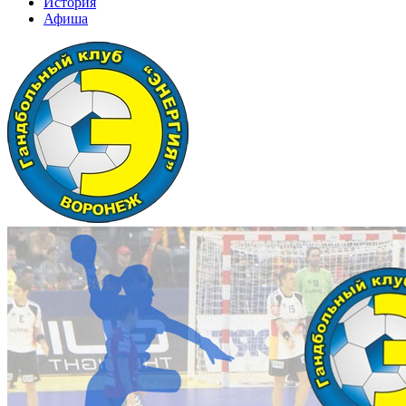
История
Афиша