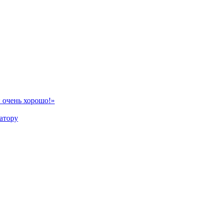
 очень хорошо!»
атору