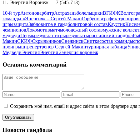
11. Энергия Воронеж — 7 (545-713)
10-й тур
Антонов
арбитр
Астрахань
болельщики
ВГИФК
Волгогр
команды «Энергия» – Сергей Макин
Горбунов
график трениров
игры
защита
Зяблов
игра в гандбол
игровой состав
Каустик
Кисел
чемпионов
Локомотив
матч
молодежный состав
мужские коллек
медведи
Пермь
результат игры
результаты
российский гандбол
Ры
Макин
СКИФ
Скрыльников
Снежинск
Снитка
состав команды
сп
проигрыш
тренер
тренер Сергей Макин
турнирная таблица
Униве
Медведи
Энергия
Энергия 2
энергия воронеж
Оставить комментарий
Сохранить моё имя, email и адрес сайта в этом браузере д
Новости гандбола