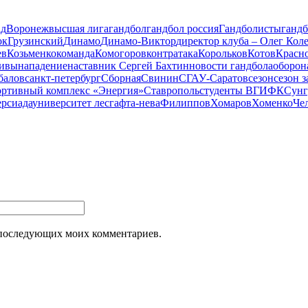
ад
Воронеж
высшая лига
гандбол
гандбол россия
Гандболисты
гандб
ок
Грузинский
Динамо
Динамо-Виктор
директор клуба – Олег Кол
ев
Козьменко
команда
Комогоров
контратака
Корольков
Котов
Красн
тивы
нападение
наставник Сергей Бахтин
новости гандбола
оборон
балов
санкт-петербург
Сборная
Свинин
СГАУ-Саратов
сезон
сезон 
ортивный комплекс «Энергия»
Ставрополь
студенты ВГИФК
Сунг
рсиада
университет лесгафта-нева
Филиппов
Хомаров
Хоменко
Че
ля последующих моих комментариев.