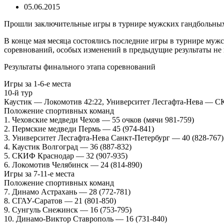
05.06.2015
Прошли заключительные игры в турнире мужских гандбольных
В конце мая месяца состоялись последние игры в турнире мужс
соревнований, особых изменений в предыдущие результаты не 
Результаты финального этапа соревнований
Игры за 1-6-е места
10-й тур
Каустик — Локомотив 42:22, Университет Лесгафта-Нева — СК
Положение спортивных команд
1. Чеховские медведи Чехов — 55 очков (мячи 981-759)
2. Пермские медведи Пермь — 45 (974-841)
3. Университет Лесгафта-Нева Санкт-Петербург — 40 (828-767)
4. Каустик Волгоград — 36 (887-832)
5. СКИФ Краснодар — 32 (907-935)
6. Локомотив Челябинск — 24 (814-890)
Игры за 7-11-е места
Положение спортивных команд
7. Динамо Астрахань — 28 (772-781)
8. СГАУ-Саратов — 21 (801-850)
9. Сунгуль Снежинск — 16 (753-795)
10. Динамо-Виктор Ставрополь — 16 (731-840)