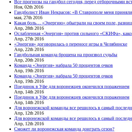
Все прогнозы на гандбол сегодня, перед отборочными в
Ноя,
02th
2016
Гандболист Иван Некрасов: «В Ставрополе меня приняли
мая,
27th
2016
Какая боль… «Энергию» обыграли на своем поле, разница
Апр,
28th
2016
Ослабленная «Энергия» против сильного «СКИФа», каков
Апр,
27th
2016
«Энергия» договорилась о переносе игры в Челябинске
Апр,
22th
2016
Гандбольная команда брошена на произвол судьбы
Апр,
20th
2016
Команда «Энергия» набрала 50 процентов очков
Апр,
19th
2016
Команда «Энергия» набрала 50 процентов очков
Апр,
19th
2016
Поединок в Уфе для воронежцев окончился поражением
Апр,
14th
2016
Поединок в Уфе для воронежцев окончился поражением
Апр,
14th
2016
Для воронежской команды все решилось в самый послед
Апр,
12th
2016
Для воронежской команды все решилось в самый послед
Апр,
12th
2016
Сможет ли воронежская команда доиграть сезон?