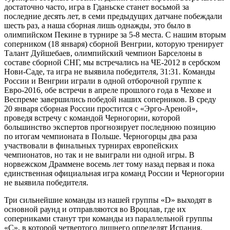
достаточно часто, игра в Гданьске станет восьмой за
последние десять лет, в семи предыдущих датчане побеждали
шесть раз, а наша сборная лишь однажды, это было в
олимпийском Пекине в турнире за 5-8 места. С нашим вторым
соперником (18 января) сборной Венгрии, которую тренирует
Талант Дуйшебаев, олимпийский чемпион Барселоны в
составе сборной СНГ, мы встречались на ЧЕ-2012 в сербском
Нови-Саде, та игра не выявила победителя, 31:31. Команды
России и Венгрии играли в одной отборочной группе к
Евро-2016, обе встречи в апреле прошлого года в Чехове и
Веспреме завершились победой наших соперников. В среду
20 января сборная России простится с «Эрго-Ареной»,
проведя встречу с командой Черногории, которой
большинство экспертов прогнозирует последнюю позицию
по итогам чемпионата в Польше. Черногорцы два раза
участвовали в финальных турнирах европейских
чемпионатов, но так и не выиграли ни одной игры. В
норвежском Драммене восемь лет тому назад первая и пока
единственная официальная игра команд России и Черногории
не выявила победителя.
Три сильнейшие команды из нашей группы «D» выходят в
основной раунд и отправляются во Вроцлав, где их
соперниками станут три команды из параллельной группы
«С», в которой четвертого лишнего определят Испания,