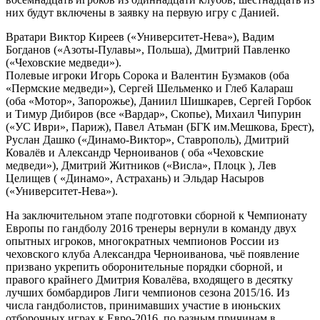
них будут включены в заявку на первую игру с Данией.
Вратари Виктор Киреев («Университет-Нева»), Вадим
Богданов («Азоты-Пулавы», Польша), Дмитрий Павленко
(«Чеховские медведи»).
Полевые игроки Игорь Сорока и Валентин Бузмаков (оба
«Пермские медведи»), Сергей Шельменко и Глеб Калараш
(оба «Мотор», Запорожье), Даниил Шишкарев, Сергей Горбок
и Тимур Дибиров (все «Вардар», Скопье), Михаил Чипурин
(«УС Иври», Париж), Павел Атьман (БГК им.Мешкова, Брест),
Руслан Дашко («Динамо-Виктор», Ставрополь), Дмитрий
Ковалёв и Александр Черноиванов ( оба «Чеховские
медведи»), Дмитрий Житников («Висла», Плоцк ), Лев
Целищев ( «Динамо», Астрахань) и Эльдар Насыров
(«Университет-Нева»).
На заключительном этапе подготовки сборной к Чемпионату
Европы по гандболу 2016 тренеры вернули в команду двух
опытных игроков, многократных чемпионов России из
чеховского клуба Александра Черноиванова, чьё появление
призвано укрепить оборонительные порядки сборной, и
правого крайнего Дмитрия Ковалёва, входящего в десятку
лучших бомбардиров Лиги чемпионов сезона 2015/16. Из
числа гандболистов, принимавших участие в июньских
отборочных играх к Евро-2016, по разным причинам в