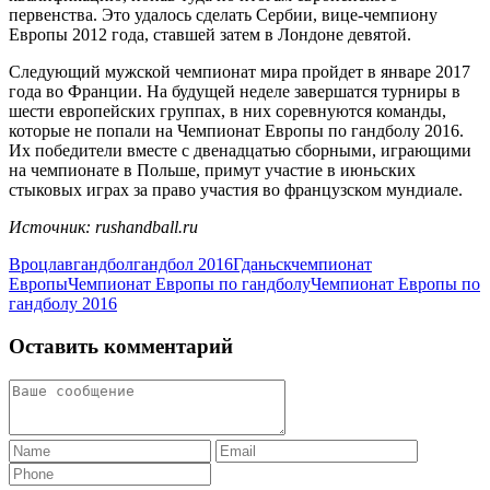
первенства. Это удалось сделать Сербии, вице-чемпиону
Европы 2012 года, ставшей затем в Лондоне девятой.
Следующий мужской чемпионат мира пройдет в январе 2017
года во Франции. На будущей неделе завершатся турниры в
шести европейских группах, в них соревнуются команды,
которые не попали на Чемпионат Европы по гандболу 2016.
Их победители вместе с двенадцатью сборными, играющими
на чемпионате в Польше, примут участие в июньских
стыковых играх за право участия во французском мундиале.
Источник: rushandball.ru
Вроцлав
гандбол
гандбол 2016
Гданьск
чемпионат
Европы
Чемпионат Европы по гандболу
Чемпионат Европы по
гандболу 2016
Оставить комментарий