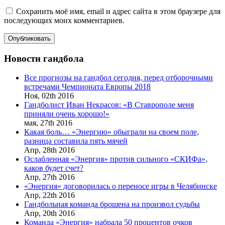
Сохранить моё имя, email и адрес сайта в этом браузере для
последующих моих комментариев.
Новости гандбола
Все прогнозы на гандбол сегодня, перед отборочными
встречами Чемпионата Европы 2018
Ноя,
02th
2016
Гандболист Иван Некрасов: «В Ставрополе меня
приняли очень хорошо!»
мая,
27th
2016
Какая боль… «Энергию» обыграли на своем поле,
разница составила пять мячей
Апр,
28th
2016
Ослабленная «Энергия» против сильного «СКИФа»,
каков будет счет?
Апр,
27th
2016
«Энергия» договорилась о переносе игры в Челябинске
Апр,
22th
2016
Гандбольная команда брошена на произвол судьбы
Апр,
20th
2016
Команда «Энергия» набрала 50 процентов очков