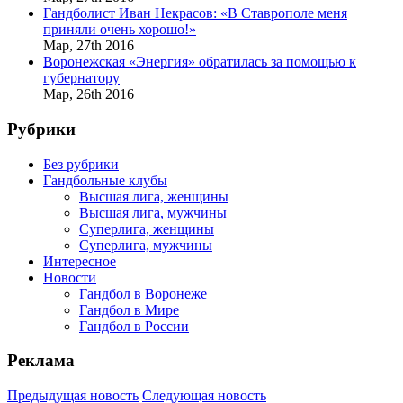
Гандболист Иван Некрасов: «В Ставрополе меня
приняли очень хорошо!»
Мар,
27th
2016
Воронежская «Энергия» обратилась за помощью к
губернатору
Мар,
26th
2016
Рубрики
Без рубрики
Гандбольные клубы
Высшая лига, женщины
Высшая лига, мужчины
Суперлига, женщины
Суперлига, мужчины
Интересное
Новости
Гандбол в Воронеже
Гандбол в Мире
Гандбол в России
Реклама
Предыдущая новость
Следующая новость