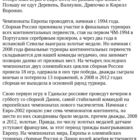
Польшу не едут Деревень, Валиулин, Дряпочко и Кирилл
Воронин.
Чемпионаты Европы проводятся, начиная с 1994 года.
Сборная России принимала участие в финальных турнирах
всех континентальных первенств, став на первом ЧМ-1994 в
Португалии серебряным призером, а через два года в
испанской Севилье выиграла золотые медали. Но начиная с
2008 года финальные турниры континентальных первенств
складываются для нашей команды неудачно, она занимает
позиции далеко от призовых мест. На четырех последних
чемпионатах двух олимпийских циклов сборная России
провела 18 игр, одержала в них три победы, дважды сыграла
вничью и потерпела 13 поражений, в 2008 и 2012 годах
сборная не выходила в основной раунд турнира.
Свою первую игру в Гданьске россияне проведут вечером в
субботу со сборной Дании, самой стабильной командой на
европейских чемпионатах нового тысячелетия. Начиная с
Евро-2002 прошло уже семь чемпионатов континента, на
шести из них скандинавы брали медали, причем дважды, 2008
и 2012, золотые. Правда, по числу золотых медалей датчане
уступают французам, за этот период трижды выигрывавших
Европу. На чемпионатах мира, Европы и олимпийских
турнирах сборные России и Дании волей жребия встречаются