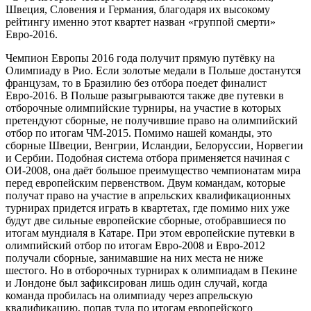
Швеция, Словения и Германия, благодаря их высокому
рейтингу именно этот квартет назван «группой смерти»
Евро-2016.
Чемпион Европы 2016 года получит прямую путёвку на
Олимпиаду в Рио. Если золотые медали в Польше достанутся
французам, то в Бразилию без отбора поедет финалист
Евро-2016. В Польше разыгрываются также две путевки в
отборочные олимпийские турниры, на участие в которых
претендуют сборные, не получившие право на олимпийский
отбор по итогам ЧМ-2015. Помимо нашей команды, это
сборные Швеции, Венгрии, Исландии, Белоруссии, Норвегии
и Сербии. Подобная система отбора применяется начиная с
ОИ-2008, она даёт большое преимущество чемпионатам мира
перед европейским первенством. Двум командам, которые
получат право на участие в апрельских квалификационных
турнирах придется играть в квартетах, где помимо них уже
будут две сильные европейские сборные, отобравшиеся по
итогам мундиаля в Катаре. При этом европейские путевки в
олимпийский отбор по итогам Евро-2008 и Евро-2012
получали сборные, занимавшие на них места не ниже
шестого. Но в отборочных турнирах к олимпиадам в Пекине
и Лондоне был зафиксирован лишь один случай, когда
команда пробилась на олимпиаду через апрельскую
квалификацию, попав туда по итогам европейского